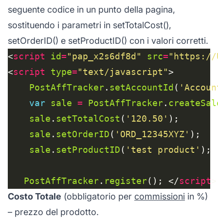
seguente codice in un punto della pagina,
sostituendo i parametri in setTotalCost(),
setOrderID() e setProductID() con i valori corretti.
<
script
id
=
"pap_x2s6df8d"
src
=
"https://
<
script
type
=
"text/javascript"
PostAffTracker
.
setAccountId
(
'Accoun
var
sale
=
PostAffTracker
.
createSal
sale
.
setTotalCost
(
'120.50'
sale
.
setOrderID
(
'ORD_12345XYZ'
sale
.
setProductID
(
'test product'
PostAffTracker
.
register
(); </
script
Costo Totale
(obbligatorio per
commissioni
in %)
– prezzo del prodotto.