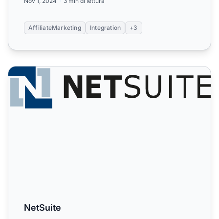
Nov 1, 2024
3 min di lettura
AffiliateMarketing
Integration
+3
NetSuite
NetSuite