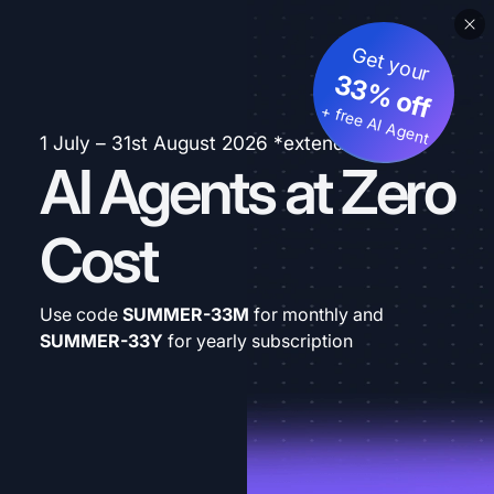
Get your
33% off
+ free AI Agent
1 July – 31st August 2026 *extended
AI Agents at Zero
Cost
Use code
SUMMER-33M
for monthly and
SUMMER-33Y
for yearly subscription