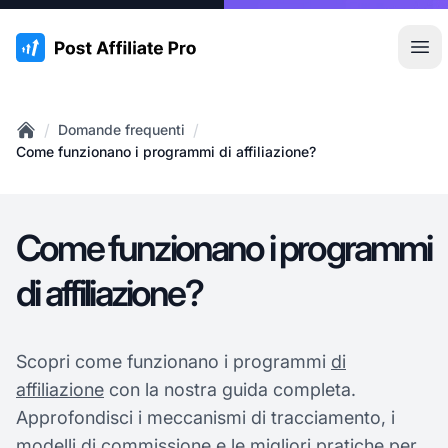
:site.title
Apr
/
/
Domande frequenti
Home
Come funzionano i programmi di affiliazione?
Come funzionano i programmi
di affiliazione?
Scopri come funzionano i programmi
di
affiliazione
con la nostra guida completa.
Approfondisci i meccanismi di tracciamento, i
modelli di commissione e le migliori pratiche per