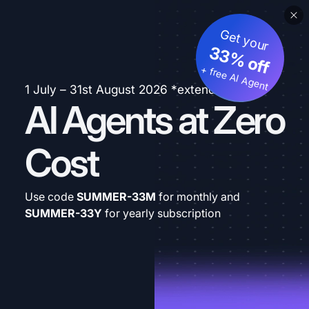
Get your
33% off
+ free AI Agent
1 July – 31st August 2026 *extended
AI Agents at Zero
Cost
Use code
SUMMER-33M
for monthly and
SUMMER-33Y
for yearly subscription