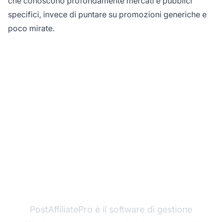
che conoscono profondamente mercati e pubblici
specifici, invece di puntare su promozioni generiche e
poco mirate.
Pronto a lanciare il tuo
programma di
affiliazione?
PostAffiliatePro è il software di gestione