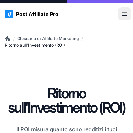
:site.title
Apr
/
/
Glossario di Affiliate Marketing
Home
Ritorno sull'Investimento (ROI)
Ritorno
sull'Investimento (ROI)
Il ROI misura quanto sono redditizi i tuoi