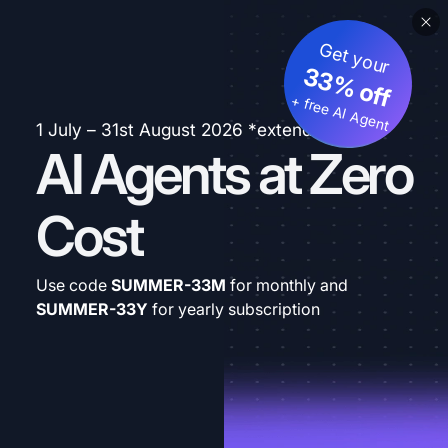
Get your
33% off
+ free AI Agent
1 July – 31st August 2026 *extended
AI Agents at Zero
Cost
Use code
SUMMER-33M
for monthly and
SUMMER-33Y
for yearly subscription