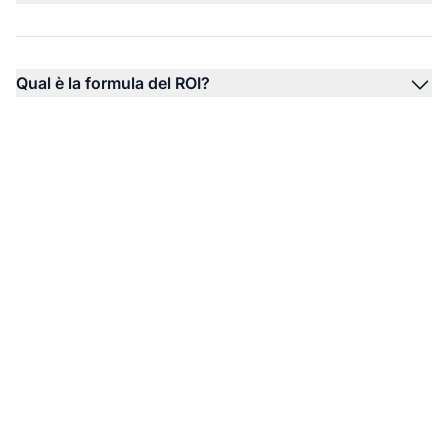
Qual è la formula del ROI?
Migliora il ROI del tuo
Affiliate Marketing