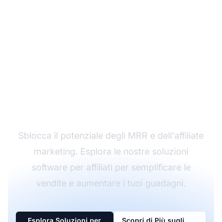
Massimizza il Tuo
Business Online con i
Master Resale Rights
Sblocca il potenziale degli MRR e dell'affiliate
marketing. Esplora le nostre soluzioni
software per affiliati per semplificare le
vendite e aumentare i tuoi guadagni.
Esplora Soluzioni per
Scopri di Più sugli