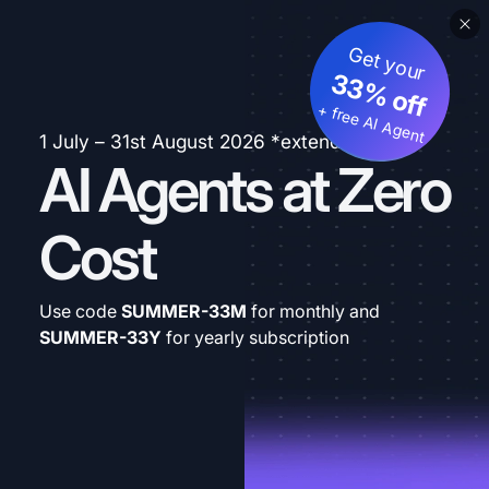
Get your
33% off
+ free AI Agent
1 July – 31st August 2026 *extended
AI Agents at Zero
Cost
Use code
SUMMER-33M
for monthly and
SUMMER-33Y
for yearly subscription